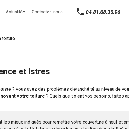
04.81.68.35.96
Actualités
Contactez-nous
 toiture
nce et Istres
étusté ? Vous avez des problèmes d’étanchéité au niveau de vot
novant votre toiture
? Quels que soient vos besoins, faites a
t les mieux indiqués pour remettre votre couverture à neuf et am
ompagne à cet effet dans le département des Bouches-du-Rhône.