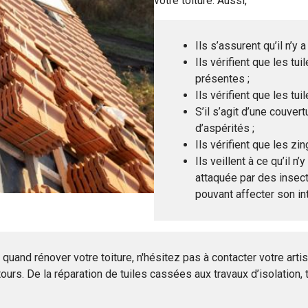
votre toiture. Aussi,
Il
s
s
’assure
nt
qu’il n’y a
Ils vérifient que les tu
présentes ;
Ils vérifient que les tu
S’il s’agit d’une couver
d’aspérités ;
Ils vérifient que les z
Ils veillent à ce qu’il n’
attaquée par des insect
pouvant affecter son int
and rénover votre toiture, n'hésitez pas à contacter votre arti
tours.
De la réparation de tuiles cassées aux travaux d’isolation,