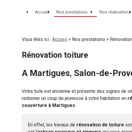
Panneau de gestion des cookies
Accueil
Nos prestations
Nos réalisations
Vous êtes ici :
Accueil
>
Nos prestations
> Rénovation
Rénovation toiture
A Martigues, Salon-de-Prove
Votre tuile est ancienne et présente des signes de v
redonner un coup de jeunesse à votre habitation en
ré
couverture à Martigues
.
E
n effet, les travaux de
rénovation de toiture
son
est l’
artisan couvreur et zingueu
r qui vous acc