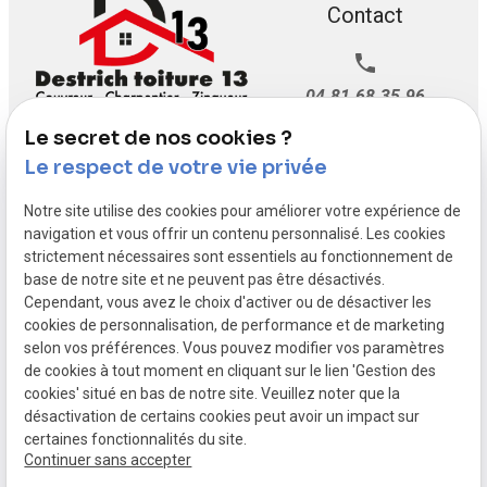
Contact
04.81.68.35.96
Le secret de nos cookies ?
Lundi - Vendredi :
Le respect de votre vie privée
07h00 - 20h30
Samedi : 08h00 -
Notre site utilise des cookies pour améliorer votre expérience de
navigation et vous offrir un contenu personnalisé. Les cookies
19h00
strictement nécessaires sont essentiels au fonctionnement de
base de notre site et ne peuvent pas être désactivés.
Cependant, vous avez le choix d'activer ou de désactiver les
Siret :
80008485700021
cookies de personnalisation, de performance et de marketing
Mentions légales
selon vos préférences. Vous pouvez modifier vos paramètres
de cookies à tout moment en cliquant sur le lien 'Gestion des
Politique de
Gestion
cookies' situé en bas de notre site. Veuillez noter que la
confidentialité
des
désactivation de certains cookies peut avoir un impact sur
cookies
certaines fonctionnalités du site.
Continuer sans accepter
Plan du site